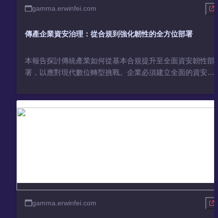
gamma.erwinfei.com
傳產企業資安治理：從合規到強化韌性的全方位部署
本報告探討傳統產業如何從基本合規提升至全面資安韌性部
署，以應對現代數位轉型挑戰。企業必須建立全面的資安治
理架構，從技術面、認知面和治理面三大構面著手，才能真
正強化資安韌性；資安治理本身也需要不斷深化,確保資安策
略與企業整體發展方向緊密結合。 隨著近年來法規的不斷更
新，企業必須主動因應、建立完善的資安管理體系；透過全
方位部署，企業才能真正提升整體資安韌性，應對未來數位
化轉型的種種挑戰。
gamma.erwinfei.com