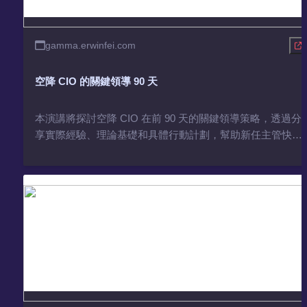
gamma.erwinfei.com
空降 CIO 的關鍵領導 90 天
本演講將探討空降 CIO 在前 90 天的關鍵領導策略，透過分
享實際經驗、理論基礎和具體行動計劃，幫助新任主管快速
適應並建立信任。 為什麼新主管的前90天至關重要？加入新
公司就像器官移植，你就是新器官。建立正確的領導心態非
常關鍵，包括「僕人式領導」、「成長型思維」和「調適型
領導」。 在這前90天，新主管可能會遭遇各種挑戰，包括人
才流失、不適應新的領導風格以及轉型面臨的阻力等。要成
功度過這關鍵期，需要具備關鍵的領導力和管理能力。