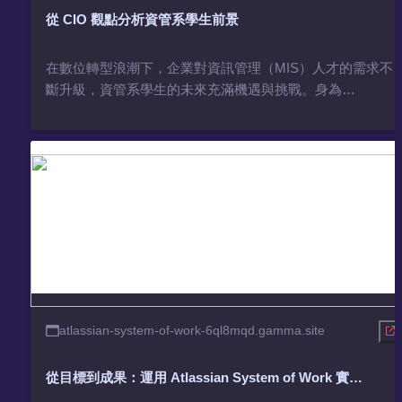
從 CIO 觀點分析資管系學生前景
在數位轉型浪潮下，企業對資訊管理（MIS）人才的需求不
斷升級，資管系學生的未來充滿機遇與挑戰。身為
CIO（Chief Information Officer），我將從企業數位策略的高
度，剖析市場趨勢、關鍵技術，以及資管人才如何在科技與
管理的交匯點上發揮價值。本次演講將帶您洞察資管專業的
核心競爭力、職涯發展方向，並提供實用建議，幫助同學提
升競爭力，迎戰未來職場。
atlassian-system-of-work-6ql8mqd.gamma.site
從目標到成果：運用 Atlassian System of Work 實現
OKR 管理